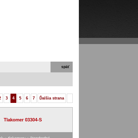
ľa
Mapa stránok
Vyhľadávanie
Kontakt
späť
2
3
4
5
6
7
Ďalšia strana
Tlakomer 03304-S