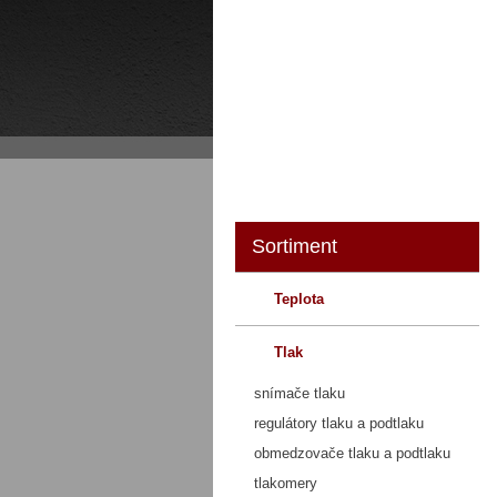
O nás
Sortiment
Teplota
Tlak
snímače tlaku
regulátory tlaku a podtlaku
obmedzovače tlaku a podtlaku
tlakomery