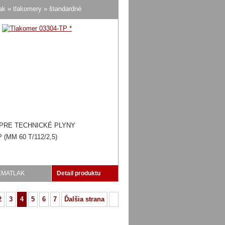
ak » tlakomery » štandardné
PRE TECHNICKÉ PLYNY
 (MM 60 T/112/2,5)
EMATLAK
Detail produktu
2
3
4
5
6
7
Ďalšia strana