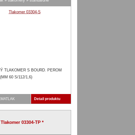
ak » tlakomery » štandardné
Ý TLAKOMER S BOURD. PEROM
(MM 60 S/112/1,6)
EMATLAK
Detail produktu
Tlakomer 03304-TP *