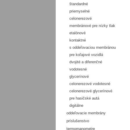
štandardné
priemyselné
celonerezové
membránové pre nízky tlak
etalónové
kontaktné
s oddeľovaciou membránou
pre koľajové vozidlá
dvojité a diferenčné
vodotesné
glycerínové
celonerezové vodotesné
celonerezové glycerínové
pre hasičské autá
digitálne
oddeľovacie membrány
príslušenstvo
termomanometre