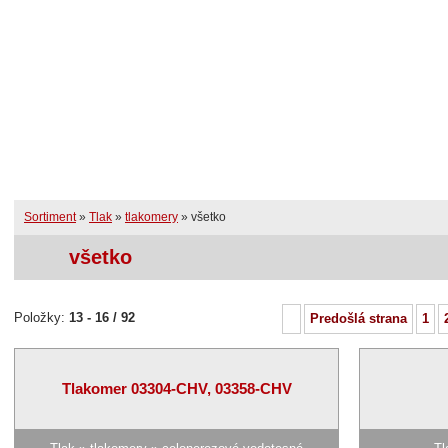
Úvodná stránka
RSS
Prihlásenie užívate
Novinky
Sortiment
Služby
Sortiment
»
Tlak
»
tlakomery
»
všetko
všetko
Položky:
13 - 16 / 92
Predošlá strana
1
Tlakomer 03304-CHV, 03358-CHV