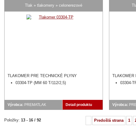
Tlak » tlakomery » celonerezové
Tl
TLAKOMER PRE TECHNICKÉ PLYNY
TLAKOMER 
03304-TP (MM 60 T/112/2,5)
03304-TP
Výrobca:
PREMATLAK
Detail produktu
Výrobca:
PR
Položky:
13 - 16 / 92
Predošlá strana
1