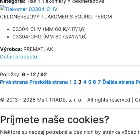
Kategória:
Tlak » tlakomery » celonerezové
CELONEREZOVÝ TLAKOMER S BOURD. PEROM
03304-CHV (MM 60 K/417/1,6)
03304-CHG (MM 60 G/417/1,6)
Výrobca:
PREMATLAK
Detail produktu
Položky:
9 - 12 / 92
Prvá strana
Predošlá strana
1
2
3
4
5
6
7
Ďalšia strana
P
© 2013 - 2026 MaR TRADE, s. r. o.
|
All rights reserved
|
Cr
Príjmete naše cookies?
Niektoré sú naozaj potrebné a bez nich by stránka vôbec 