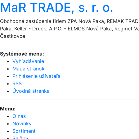
MaR TRADE, s. r. o.
Obchodné zastúpenie firiem ZPA Nová Paka, REMAK TRA
Paka, Keller - Drück, A.P.O. - ELMOS Nová Paka, Regmet Va
Častkovce
Systémové menu:
Vyhľadávanie
Mapa stránok
Prihlásenie užívateľa
RSS
Úvodná stránka
Menu:
O nás
Novinky
Sortiment
Služby