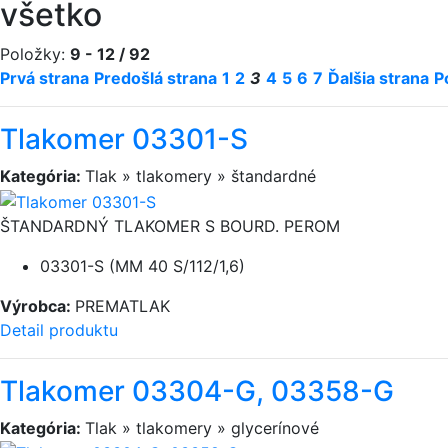
všetko
Položky:
9 - 12 / 92
Prvá strana
Predošlá strana
1
2
3
4
5
6
7
Ďalšia strana
P
Tlakomer 03301-S
Kategória:
Tlak » tlakomery » štandardné
ŠTANDARDNÝ TLAKOMER S BOURD. PEROM
03301-S (MM 40 S/112/1,6)
Výrobca:
PREMATLAK
Detail produktu
Tlakomer 03304-G, 03358-G
Kategória:
Tlak » tlakomery » glycerínové