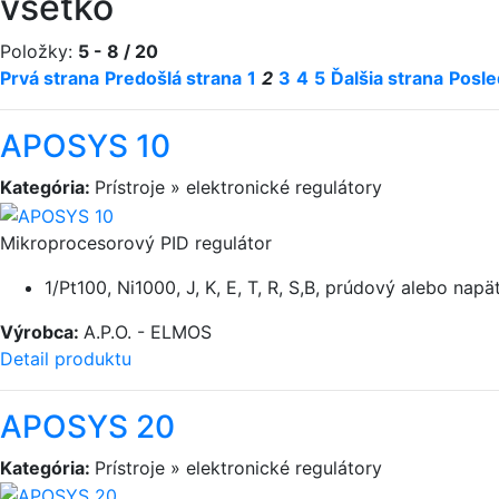
všetko
Položky:
5 - 8 / 20
Prvá strana
Predošlá strana
1
2
3
4
5
Ďalšia strana
Posle
APOSYS 10
Kategória:
Prístroje » elektronické regulátory
Mikroprocesorový PID regulátor
1/Pt100, Ni1000, J, K, E, T, R, S,B, prúdový alebo napä
Výrobca:
A.P.O. - ELMOS
Detail produktu
APOSYS 20
Kategória:
Prístroje » elektronické regulátory