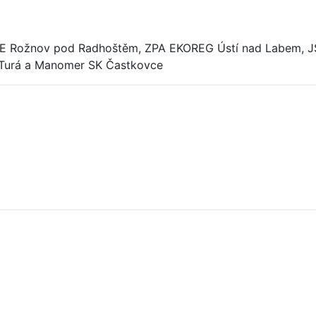
 Rožnov pod Radhoštěm, ZPA EKOREG Ústí nad Labem, JSP 
á Turá a Manomer SK Častkovce