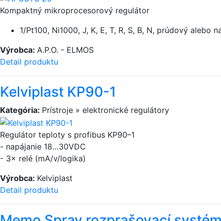
Kompaktný mikroprocesorový regulátor
1/Pt100, Ni1000, J, K, E, T, R, S, B, N, prúdový aleb
Výrobca:
A.P.O. - ELMOS
Detail produktu
Kelviplast KP90-1
Kategória:
Prístroje » elektronické regulátory
Regulátor teploty s profibus KP90–1
- napájanie 18…30VDC
- 3× relé (mA/v/logika)
Výrobca:
Kelviplast
Detail produktu
Memo Spray rozprašovací systém