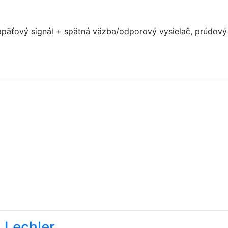
o napäťový signál + spätná väzba/odporový vysielač, prúdov
 Lechler