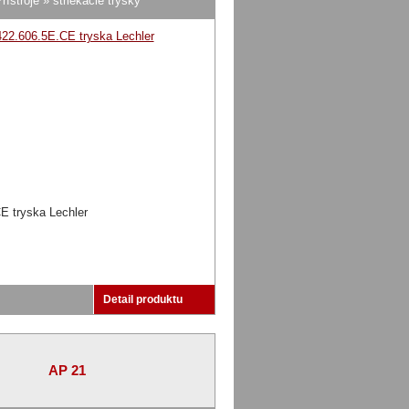
rístroje » striekacie trysky
E tryska Lechler
Detail produktu
AP 21