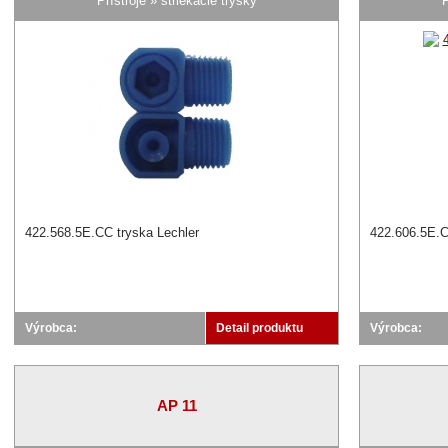
Prístroje » striekacie trysky
P
422.568.5E.CC tryska Lechler
422.606.5E.C
Výrobca:
Detail produktu
Výrobca:
AP 11