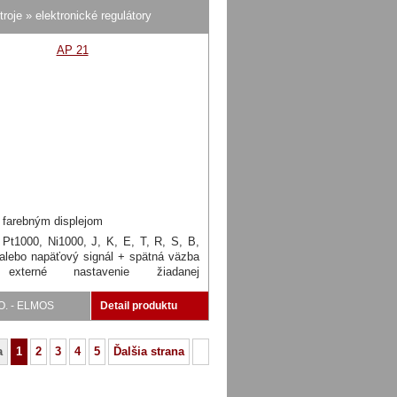
troje » elektronické regulátory
3 farebným displejom
 Pt1000, Ni1000, J, K, E, T, R, S, B,
alebo napäťový signál + spätná väzba
externé nastavenie žiadanej
/odporový vysielač, prúdový alebo
 signál
.O. - ELMOS
Detail produktu
a
1
2
3
4
5
Ďalšia strana