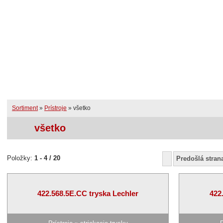
Úvodná stránka
RSS
Prihlásenie užívate
Novinky
Sortiment
Služby
Sortiment
»
Prístroje
»
všetko
všetko
Položky:
1 - 4 / 20
Predošlá stran
422.568.5E.CC tryska Lechler
422