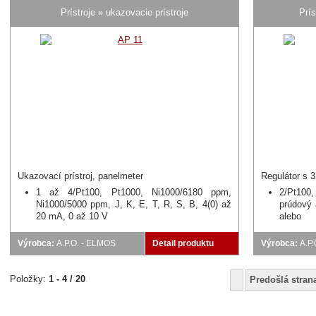
Prístroje » ukazovacie prístroje
Prís
Ukazovací prístroj, panelmeter
Regulátor s 
1 až 4/Pt100, Pt1000, Ni1000/6180 ppm,
2/Pt100,
Ni1000/5000 ppm, J, K, E, T, R, S, B, 4(0) až
prúdový 
20 mA, 0 až 10 V
alebo 
hodnoty
napäťový
Výrobca:
A.P.O. - ELMOS
Detail produktu
Výrobca:
A.P
Položky:
1 - 4 / 20
Predošlá stran