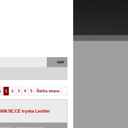
ľa
Mapa stránok
Vyhľadávanie
Kontakt
späť
a
1
2
3
4
5
Ďalšia strana
.606.5E.CE tryska Lechler