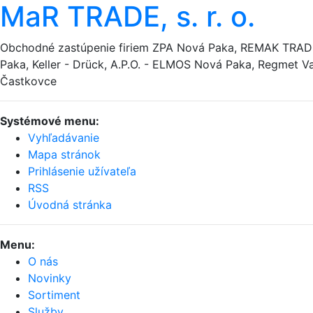
MaR TRADE, s. r. o.
Obchodné zastúpenie firiem ZPA Nová Paka, REMAK TRA
Paka, Keller - Drück, A.P.O. - ELMOS Nová Paka, Regmet Va
Častkovce
Systémové menu:
Vyhľadávanie
Mapa stránok
Prihlásenie užívateľa
RSS
Úvodná stránka
Menu:
O nás
Novinky
Sortiment
Služby