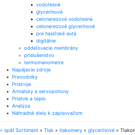
vodotesné
glycerínové
celonerezové vodotesné
celonerezové glycerínové
pre hasičské autá
digitálne
oddeľovacie membrány
príslušenstvo
termomanometre
Napájacie zdroje
Prevodníky
Prístroje
Armatúry a servopohony
Prietok a teplo
Analýza
Náhradné diely k zapisovačom
«
späť
Sortiment
»
Tlak
»
tlakomery
»
glycerínové
»
Tlako