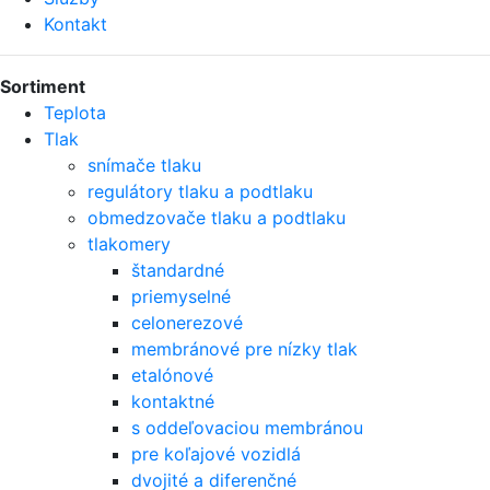
Kontakt
Sortiment
Teplota
Tlak
snímače tlaku
regulátory tlaku a podtlaku
obmedzovače tlaku a podtlaku
tlakomery
štandardné
priemyselné
celonerezové
membránové pre nízky tlak
etalónové
kontaktné
s oddeľovaciou membránou
pre koľajové vozidlá
dvojité a diferenčné