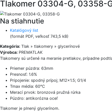
Tlakomer 03304-G, 03358-
Na stiahnutie
Katalógový list
(formát PDF, veľkosť 743,5 kB)
Kategória:
Tlak » tlakomery » glycerínové
Výrobca:
PREMATLAK
Tlakomery sú určené na meranie pretlakov, prípadne podtla
Priemer púzdra: 63mm
Presnosť: 1.6%
Pripojenie: spodný prípoj; M12×1.5; G1/4
Tmax média: 60°C
Merací prvok: bronzová pružná rúrka
Púzdro: antikorózna oceľ
Tlakomer je plnený glycerínom.