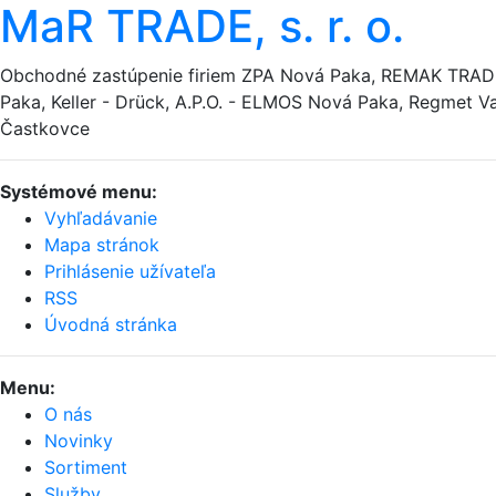
MaR TRADE, s. r. o.
Obchodné zastúpenie firiem ZPA Nová Paka, REMAK TRA
Paka, Keller - Drück, A.P.O. - ELMOS Nová Paka, Regmet Va
Častkovce
Systémové menu:
Vyhľadávanie
Mapa stránok
Prihlásenie užívateľa
RSS
Úvodná stránka
Menu:
O nás
Novinky
Sortiment
Služby