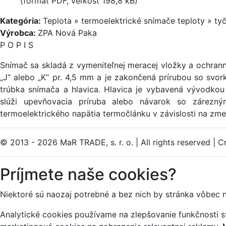
(formát PDF, veľkosť 198,8 kB)
Kategória:
Teplota » termoelektrické snímače teploty » ty
Výrobca:
ZPA Nová Paka
P O P I S
Snímač sa skladá z vymeniteľnej meracej vložky a ochran
„J“ alebo „K“ pr. 4,5 mm a je zakončená prírubou so svo
trúbka snímača a hlavica. Hlavica je vybavená vývodkou
slúži upevňovacia príruba alebo návarok so zárezn
termoelektrického napätia termočlánku v závislosti na zm
© 2013 - 2026 MaR TRADE, s. r. o.
|
All rights reserved
|
Cr
Príjmete naše cookies?
Niektoré sú naozaj potrebné a bez nich by stránka vôbec 
Analytické cookies používame na zlepšovanie funkčnosti st