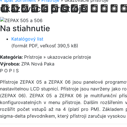
«
späť
Sortiment
»
Prístroje
»
ukazovacie prístroje
ukazovacie prístroje
Na stiahnutie
Katalógový list
(formát PDF, veľkosť 390,5 kB)
Kategória:
Prístroje » ukazovacie prístroje
Výrobca:
ZPA Nová Paka
P O P I S
Přístroje ZEPAX 05 a ZEPAX 06 jsou panelové programo
nastavitelnou LCD stupnicí. Přístroje jsou navrženy jak
(ZEPAX 06). ZEPAX 05 a ZEPAX 06 je multifunkční příst
konfigurovatelných v menu přístroje. Dalším rozšířením
rozšířit počet vstupů až na 4 (platí pro PM). Základem 
sigma-delta převodníkem, který přístroji zaručuje vysokou 