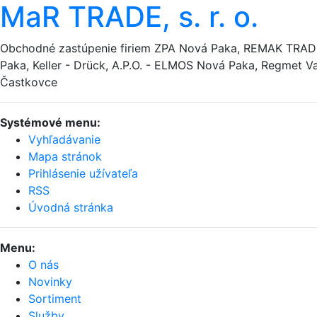
MaR TRADE, s. r. o.
Obchodné zastúpenie firiem ZPA Nová Paka, REMAK TRA
Paka, Keller - Drück, A.P.O. - ELMOS Nová Paka, Regmet Va
Častkovce
Systémové menu:
Vyhľadávanie
Mapa stránok
Prihlásenie užívateľa
RSS
Úvodná stránka
Menu:
O nás
Novinky
Sortiment
Služby