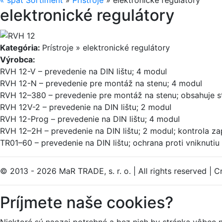
«
späť
Sortiment
»
Prístroje
»
elektronické regulátory
elektronické regulátory
Kategória:
Prístroje » elektronické regulátory
Výrobca:
RVH 12-V – prevedenie na DIN lištu; 4 modul
RVH 12-N – prevedenie pre montáž na stenu; 4 modul
RVH 12–380 – prevedenie pre montáž na stenu; obsahuje s
RVH 12V-2 – prevedenie na DIN lištu; 2 modul
RVH 12-Prog – prevedenie na DIN lištu; 4 modul
RVH 12–2H – prevedenie na DIN lištu; 2 modul; kontrola za
TR01–60 – prevedenie na DIN lištu; ochrana proti vniknuti
© 2013 - 2026 MaR TRADE, s. r. o.
|
All rights reserved
|
Cr
Príjmete naše cookies?
Niektoré sú naozaj potrebné a bez nich by stránka vôbec 