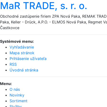
MaR TRADE, s. r. o.
Obchodné zastúpenie firiem ZPA Nová Paka, REMAK TRA
Paka, Keller - Drück, A.P.O. - ELMOS Nová Paka, Regmet Va
Častkovce
Systémové menu:
Vyhľadávanie
Mapa stránok
Prihlásenie užívateľa
RSS
Úvodná stránka
Menu:
O nás
Novinky
Sortiment
Služby