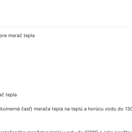
pre merač tepla
ač tepla
komerná časť) merača tepla na teplú a horúcu vodu do 1