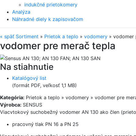
indukčné prietokomery
Analýza
Náhradné diely k zapisovačom
«
späť
Sortiment
»
Prietok a teplo
»
vodomery
»
vodomer 
vodomer pre merač tepla
Na stiahnutie
Katalógový list
(formát PDF, veľkosť 1,1 MB)
Kategória:
Prietok a teplo » vodomery » vodomer pre mer
Výrobca:
SENSUS
Viacvtokový suchobežný vodomer AN 130 ako člen (prieto
pracovný tlak PN 16 a PN 25