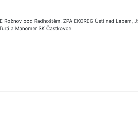
 Rožnov pod Radhoštěm, ZPA EKOREG Ústí nad Labem, JSP 
á Turá a Manomer SK Častkovce