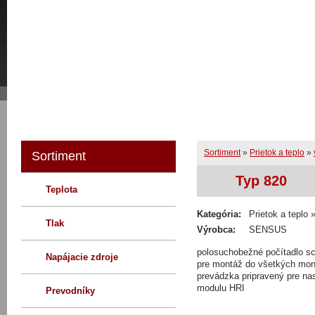
Úvodn
O nás
Novinky
Sortiment
»
Prietok a teplo
»
Sortiment
Typ 820
Teplota
Kategória:
Prietok a teplo
Tlak
Výrobca:
SENSUS
polosuchobežné počítadlo s
Napájacie zdroje
pre montáž do všetkých mon
prevádzka pripravený pre n
modulu HRI
Prevodníky