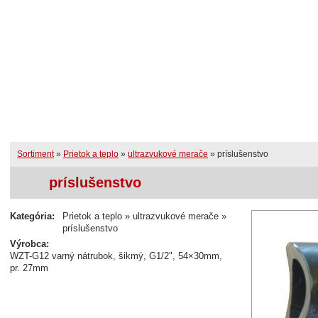
Úvodná stránka
RSS
Prihlásenie užívate
Novinky
Sortiment
Služby
Sortiment
»
Prietok a teplo
»
ultrazvukové merače
»
príslušenstvo
príslušenstvo
Kategória:
Prietok a teplo » ultrazvukové merače »
príslušenstvo
Výrobca:
WZT-G12 varný nátrubok, šikmý, G1/2", 54×30mm,
pr. 27mm