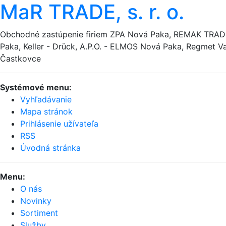
MaR TRADE, s. r. o.
Obchodné zastúpenie firiem ZPA Nová Paka, REMAK TRA
Paka, Keller - Drück, A.P.O. - ELMOS Nová Paka, Regmet Va
Častkovce
Systémové menu:
Vyhľadávanie
Mapa stránok
Prihlásenie užívateľa
RSS
Úvodná stránka
Menu:
O nás
Novinky
Sortiment
Služby