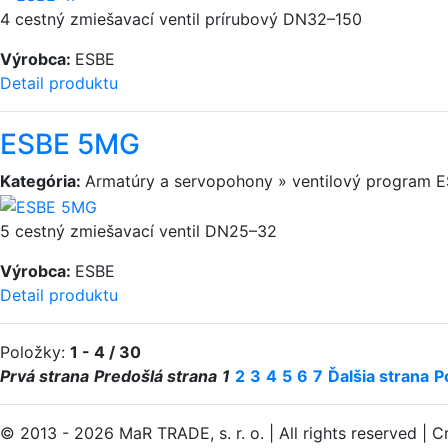
4 cestný zmiešavací ventil prírubový DN32–150
Výrobca:
ESBE
Detail produktu
ESBE 5MG
Kategória:
Armatúry a servopohony » ventilový program 
5 cestný zmiešavací ventil DN25–32
Výrobca:
ESBE
Detail produktu
Položky:
1 - 4 / 30
Prvá strana
Predošlá strana
1
2
3
4
5
6
7
Ďalšia strana
P
© 2013 - 2026 MaR TRADE, s. r. o.
|
All rights reserved
|
Cr