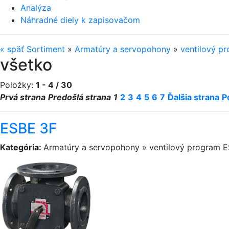
Analýza
Náhradné diely k zapisovačom
«
späť
Sortiment
»
Armatúry a servopohony
»
ventilový p
všetko
Položky:
1 - 4 / 30
Prvá strana
Predošlá strana
1
2
3
4
5
6
7
Ďalšia strana
P
ESBE 3F
Kategória:
Armatúry a servopohony » ventilový program 