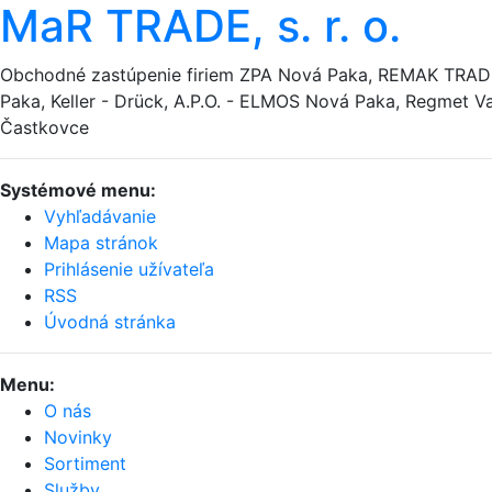
MaR TRADE, s. r. o.
Obchodné zastúpenie firiem ZPA Nová Paka, REMAK TRA
Paka, Keller - Drück, A.P.O. - ELMOS Nová Paka, Regmet Va
Častkovce
Systémové menu:
Vyhľadávanie
Mapa stránok
Prihlásenie užívateľa
RSS
Úvodná stránka
Menu:
O nás
Novinky
Sortiment
Služby