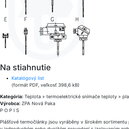
Na stiahnutie
Katalógový list
(formát PDF, veľkosť 398,6 kB)
Kategória:
Teplota » termoelektrické snímače teploty » pl
Výrobca:
ZPA Nová Paka
P O P I S
Plášťové termočlánky jsou vyráběny v širokém sortimentu 
v jednoduchém nebo dvojitém provedení s izolovaným ne