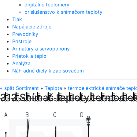
digitálne teplomery
príslušenstvo k snímačom teploty
Tlak
Napájacie zdroje
Prevodníky
Prístroje
Armatúry a servopohony
Prietok a teplo
Analýza
Náhradné diely k zapisovačom
«
späť
Sortiment
»
Teplota
»
termoelektrické snímače tepl
312 Snímač teploty termoelek