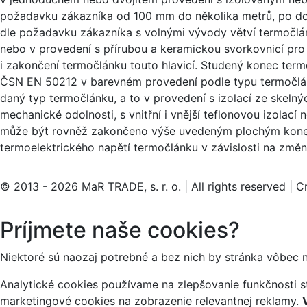
požadavku zákazníka od 100 mm do několika metrů, po do
dle požadavku zákazníka s volnými vývody větví termočl
nebo v provedení s přírubou a keramickou svorkovnicí pro
i zakončení termočlánku touto hlavicí. Studený konec te
ČSN EN 50212 v barevném provedení podle typu termočl
daný typ termočlánku, a to v provedení s izolací ze skeln
mechanické odolnosti, s vnitřní i vnější teflonovou izolací 
může být rovněž zakončeno výše uvedeným plochým konek
termoelektrického napětí termočlánku v závislosti na změn
© 2013 - 2026 MaR TRADE, s. r. o.
|
All rights reserved
|
Cr
Príjmete naše cookies?
Niektoré sú naozaj potrebné a bez nich by stránka vôbec 
Analytické cookies používame na zlepšovanie funkčnosti st
marketingové cookies na zobrazenie relevantnej reklamy.