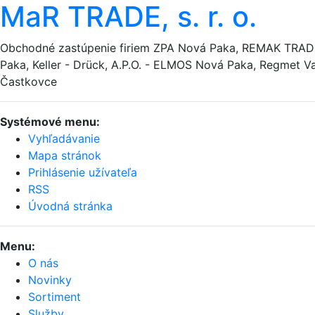
MaR TRADE, s. r. o.
Obchodné zastúpenie firiem ZPA Nová Paka, REMAK TRA
Paka, Keller - Drück, A.P.O. - ELMOS Nová Paka, Regmet Va
Častkovce
Systémové menu:
Vyhľadávanie
Mapa stránok
Prihlásenie užívateľa
RSS
Úvodná stránka
Menu:
O nás
Novinky
Sortiment
Služby