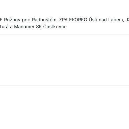
 Rožnov pod Radhoštěm, ZPA EKOREG Ústí nad Labem, JSP 
á Turá a Manomer SK Častkovce