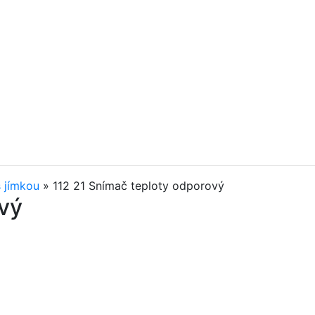
s jímkou
»
112 21 Snímač teploty odporový
vý