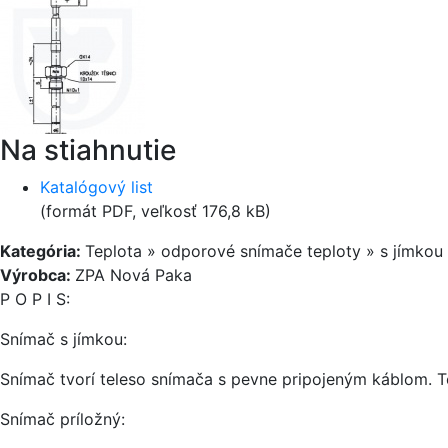
Na stiahnutie
Katalógový list
(formát PDF, veľkosť 176,8 kB)
Kategória:
Teplota » odporové snímače teploty » s jímkou
Výrobca:
ZPA Nová Paka
P O P I S:
Snímač s jímkou:
Snímač tvorí teleso snímača s pevne pripojeným káblom. Te
Snímač príložný: