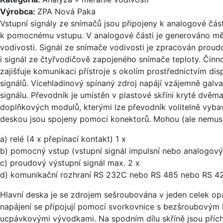
Výrobca:
ZPA Nová Paka
Vstupní signály ze snímačů jsou připojeny k analogové čás
k pomocnému vstupu. V analogové části je generováno měř
vodivosti. Signál ze snímače vodivosti je zpracován pr
i signál ze čtyřvodičově zapojeného snímače teploty. Činnos
zajišťuje komunikaci přístroje s okolím prostřednictvím d
signálů. Vícehladinový spínaný zdroj napájí vzájemně gal
signálu. Převodník je umístěn v plastové skříni kryté dvě
doplňkových modulů, kterými lze převodník volitelně vyba
deskou jsou spojeny pomocí konektorů. Mohou (ale nemusí
a) relé (4 x přepínací kontakt) 1 x
b) pomocný vstup (vstupní signál impulsní nebo analogový
c) proudový výstupní signál max. 2 x
d) komunikační rozhraní RS 232C nebo RS 485 nebo RS 42
Hlavní deska je se zdrojem sešroubována v jeden celek opat
napájení se připojují pomocí svorkovnice s bezšroubovým 
ucpávkovými vývodkami. Na spodním dílu skříně jsou přích