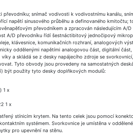
ti převodníku; snímač vodivosti k vodivostnímu kanálu, sní
ící napětí sinusového průběhu a definovaného kmitočtu; t
oudověnapěťovým převodníkem a zpracován následujícím A/
t A/D převodníku řídí šestnáctibitový jednočipový mikropočí
ispleje, klávesnice, komunikačních rozhraní, analogových v
vanicky oddělenými napětími analogovou část, digitální č
ma víky a skládá se z desky napájecího zdroje se svorkovni
vovat. Tyto obvody jsou provedeny na samostatných deskác
) být použity tyto desky doplňkových modulů:
) 1 x
2 1 x
řený stínicím krytem. Na tento celek jsou pomocí konektorů
kontaktním systémem. Svorkovnice je umístěna v oddělené 
ytky pro upevnění na stěnu.