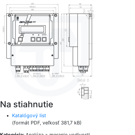
Na stiahnutie
Katalógový list
(formát PDF, veľkosť 381,7 kB)
Kategória:
Analýza » meranie vodivosti