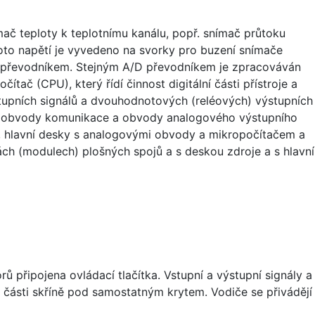
mač teploty k teplotnímu kanálu, popř. snímač průtoku
oto napětí je vyvedeno na svorky pro buzení snímače
D převodníkem. Stejným A/D převodníkem je zpracováván
tač (CPU), který řídí činnost digitální části přístroje a
ýstupních signálů a dvouhodnotových (reléových) výstupních
ást, obvody komunikace a obvody analogového výstupního
cí, hlavní desky s analogovými obvody a mikropočítačem a
h (modulech) plošných spojů a s deskou zdroje a s hlavní
 připojena ovládací tlačítka. Vstupní a výstupní signály a
části skříně pod samostatným krytem. Vodiče se přivádějí