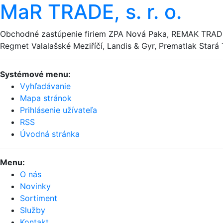
MaR TRADE, s. r. o.
Obchodné zastúpenie firiem ZPA Nová Paka, REMAK TRADE
Regmet Valalašské Meziříčí, Landis & Gyr, Prematlak Star
Systémové menu:
Vyhľadávanie
Mapa stránok
Prihlásenie užívateľa
RSS
Úvodná stránka
Menu:
O nás
Novinky
Sortiment
Služby
Kontakt